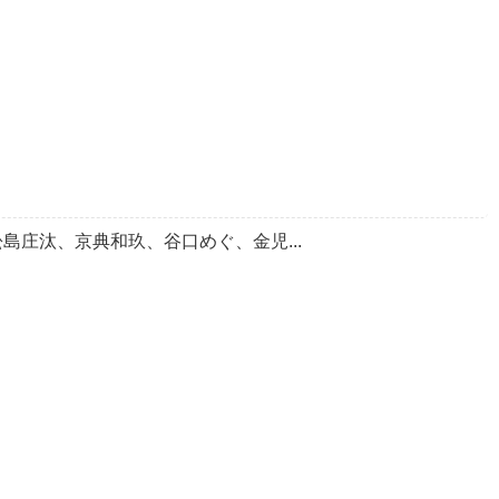
菜、松島庄汰、京典和玖、谷口めぐ、金児...