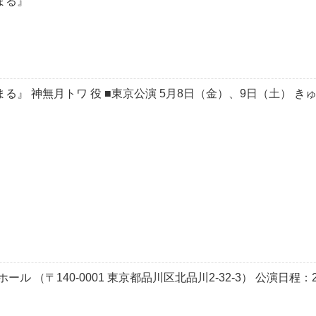
始まる』
嘘が始まる』 神無月トワ 役 ■東京公演 5月8日（金）、9日（土） 
（〒140-0001 東京都品川区北品川2-32-3） 公演日程：202