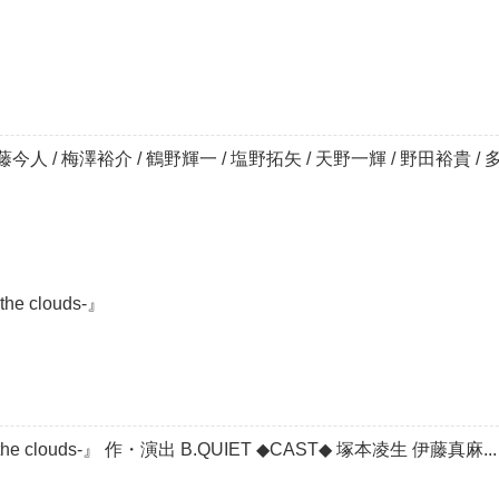
人 / 梅澤裕介 / 鶴野輝一 / 塩野拓矢 / 天野一輝 / 野田裕貴 / 多和
he clouds-』
d the clouds-』 作・演出 B.QUIET ◆CAST◆ 塚本凌生 伊藤真麻...