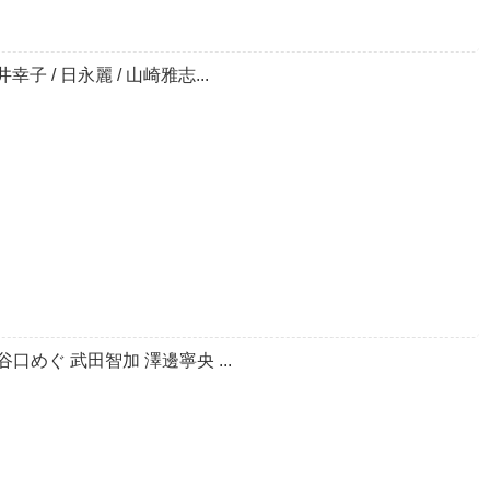
幸子 / 日永麗 / 山崎雅志...
口めぐ 武田智加 澤邊寧央 ...