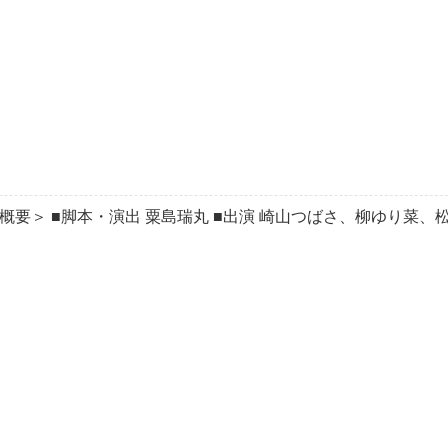
w』 ＜公演概要＞ ■脚本・演出 粟島瑞丸 ■出演 崎山つばさ、柳ゆり