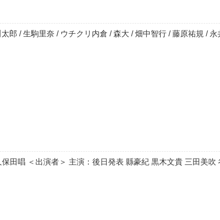
郎 / 生駒里奈 / ウチクリ内倉 / 森大 / 畑中智行 / 藤原祐規 / 永井
久保田唱 ＜出演者＞ 主演：後日発表 縣豪紀 黒木文貴 三田美吹 谷