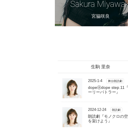
Sakura Miyawak
宮脇咲良
生駒 里奈
2025-1-4
舞台朗読劇
dopeⒶdope step.1
ーリーバトラー』
2024-12-24
朗読劇
朗読劇『モノクロの空
を架けよう』