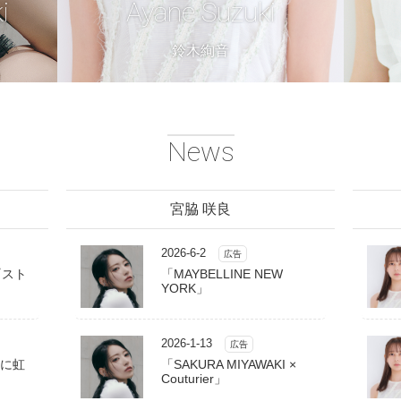
i
Ayane Suzuki
鈴木絢音
News
宮脇 咲良
2026-6-2
広告
1『スト
「MAYBELLINE NEW
YORK」
2026-1-13
広告
に虹
「SAKURA MIYAWAKI ×
Couturier」