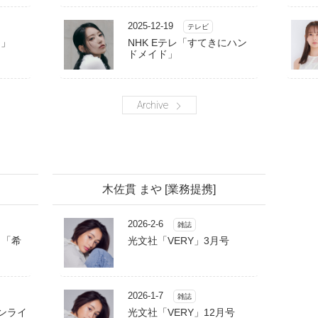
2025-12-19
テレビ
る」
NHK Eテレ「すてきにハン
ドメイド」
Archive
木佐貫 まや [業務提携]
2026-2-6
雑誌
g 「希
光文社「VERY」3月号
2026-1-7
雑誌
ムーンライ
光文社「VERY」12月号