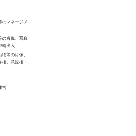
等のマネージメ
等の肖像、写真
び輸出入
動物等の肖像、
作権、意匠権・
運営