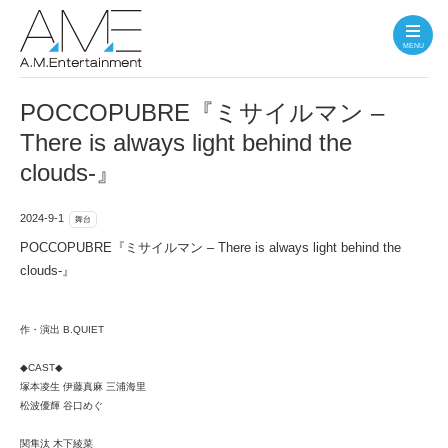
MENU
POCCOPUBRE『ミサイルマン –
There is always light behind the
clouds-』
2024-9-1
舞台
POCCOPUBRE『ミサイルマン – There is always light behind the
clouds-』
作・演出 B.QUIET
◆CAST◆
塚本凌生 伊藤真麻 三浦海里
松波優輝 谷口めぐ
関隼汰 木下綾菜