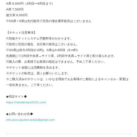
S席 9,000円（3列目〜6列目まで）
A席 7,500円
後方席 6,000円
※SS席 / S席は先行販売で完売の場合通常販売はございません
【チケット注意事項】
※別途チケットシステム手数料等がかかります。
※前売り完売の場合、当日券の発売はございません。
※SS席は前方2列目(C-D列)。S席は3-6列目（E-H列）
先着順にて1列目中央席→サイド席、2列目中央席→サイド席と割り振られます。
※購入の際、お客様でお座席の指定はできません。予めご了承ください。
※チケット金額には消費税を含みます。
※チケットの転売は、固くお断りいたします。
※ご購入済みのチケットは、いかなる理由でもお客様のご都合によるキャンセル・変更は
一切出来ません。ご了承ください。
◆特設サイト◆
https://missileman2024.com/
◆お問い合わせ先◆
info.poccopubre.ticket@gmail.com