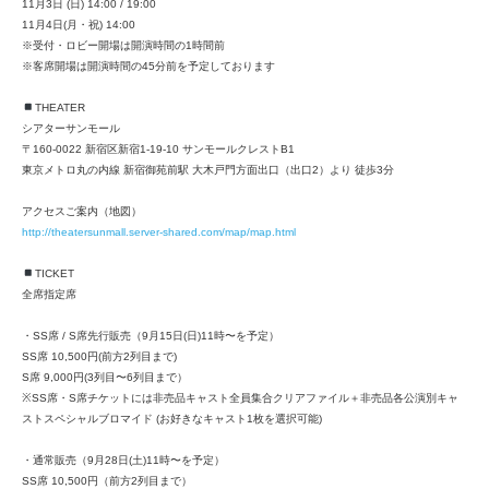
11月3日 (日) 14:00 / 19:00
11月4日(月・祝) 14:00
※受付・ロビー開場は開演時間の1時間前
※客席開場は開演時間の45分前を予定しております
THEATER
シアターサンモール
〒160-0022 新宿区新宿1-19-10 サンモールクレストB1
東京メトロ丸の内線 新宿御苑前駅 大木戸門方面出口（出口2）より 徒歩3分
アクセスご案内（地図）
http://theatersunmall.server-shared.com/map/map.html
TICKET
全席指定席
・SS席 / S席先行販売（9月15日(日)11時〜を予定）
SS席 10,500円(前方2列目まで)
S席 9,000円(3列目〜6列目まで）
※SS席・S席チケットには非売品キャスト全員集合クリアファイル＋非売品各公演別キャ
ストスペシャルブロマイド (お好きなキャスト1枚を選択可能)
・通常販売（9月28日(土)11時〜を予定）
SS席 10,500円（前方2列目まで）