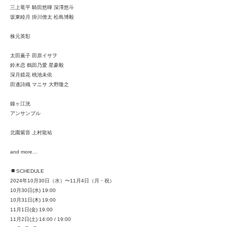
三上竜平 騎田悠暉 深澤悠斗
坂東睦月 掛川僚太 松島博毅
株元英彰
太田薫子 田原イサヲ
鈴木恋 鶴田乃愛 星豪毅
深月鏡花 桃池未依
田邊詩織 マニサ 大野隆之
鐘ヶ江洸
アンサンブル
北園紫音 上村龍祐
and more…
SCHEDULE
2024年10月30日（水）〜11月4日（月・祝）
10月30日(水) 19:00
10月31日(木) 19:00
11月1日(金) 19:00
11月2日(土) 14:00 / 19:00