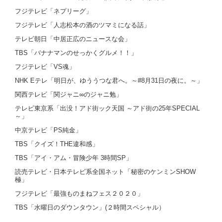
フジテレビ「ネプリーグ」
フジテレビ「人志松本の酒のツマミになる話」
テレビ朝日「中居正広のニュースな会」
TBS「バナナマンのせっかくグルメ！！」
フジテレビ「VS魂」
NHK Eテレ「明日が、ゆううつな君へ。～#8月31日の夜に。～」
関西テレビ「関ジャニ∞のジャニ勉」
テレビ東京系「出没！アド街ック天国 ～アド街の25年SPECIAL
～」
中京テレビ「PS純金」
TBS「クイズ！THE違和感」
TBS「アイ・アム・冒険少年 3時間SP」
読売テレビ・日本テレビ系全国ネット「秘密のケンミンSHOW
極」
フジテレビ「最強ものまねフェス２０２０」
TBS「水曜日のダウンタウン」(２時間スペシャル）