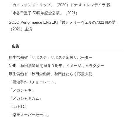
「カメレオンズ・リップ」（2020）ドナ & エレンデイラ 役
「⽔⾕千重⼦ 50周年記念公演」（2021）
SOLO Performance ENGEKI「僕とメリーヴェルの7322個の愛」
（2021）主演
広告
厚生労働省「サポステ」サポステ応援サポーター
NHK「秋田放送局開局９０周年」イメージキャラクター
厚生労働省「秋田労働局」秋田はたらく応援大使
「明治手作りチョコレート」
「メガシャキ」
「メガシャキガム」
「au HTC」
「楽天スーパーセール」