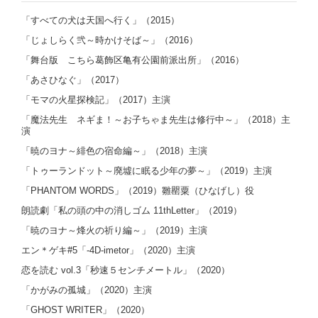
「すべての犬は天国へ行く」（2015）
「じょしらく弐～時かけそば～」（2016）
「舞台版 こちら葛飾区亀有公園前派出所」（2016）
「あさひなぐ」（2017）
「モマの火星探検記」（2017）主演
「魔法先生 ネギま！～お子ちゃま先生は修行中～」（2018）主
演
「暁のヨナ～緋色の宿命編～」（2018）主演
「トゥーランドット～廃墟に眠る少年の夢～」（2019）主演
「PHANTOM WORDS」（2019）雛罌粟（ひなげし）役
朗読劇「私の頭の中の消しゴム 11thLetter」（2019）
「暁のヨナ～烽火の祈り編～」（2019）主演
エン＊ゲキ#5「-4D-imetor」（2020）主演
恋を読む vol.3「秒速５センチメートル」（2020）
「かがみの孤城」（2020）主演
「GHOST WRITER」（2020）