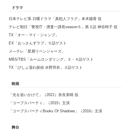
ドラマ
日本テレビ系 日曜ドラマ「真犯人フラグ」本木陽香 役
テレビ朝日「警視庁・捜査一課長season５」第３話 神谷時子 役
TX「オー・マイ・ジャンプ」
EX「おっさんずラブ」５話ゲスト
メ―テレ「星屑リベンジャーズ」
MBS/TBS「ルームロンダリング」３・４話ゲスト
TX「びしょ濡れ探偵 水野羽衣」３話ゲスト
映画
「光を追いかけて」（2021）奈良美晴 役
「コープスパーティ」（2015）主演
「コープスパーティBooks Of Shadows」（2016）主演
舞台