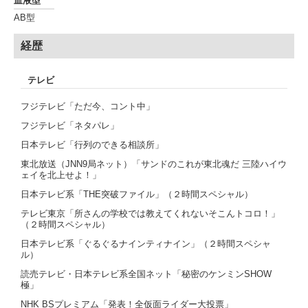
血液型
AB型
経歴
テレビ
フジテレビ「ただ今、コント中」
フジテレビ「ネタパレ」
日本テレビ「行列のできる相談所」
東北放送（JNN9局ネット）「サンドのこれが東北魂だ 三陸ハイウ
ェイを北上せよ！」
日本テレビ系「THE突破ファイル」（２時間スペシャル）
テレビ東京「所さんの学校では教えてくれないそこんトコロ！」
（２時間スペシャル）
日本テレビ系「ぐるぐるナインティナイン」（２時間スペシャ
ル）
読売テレビ・日本テレビ系全国ネット「秘密のケンミンSHOW
極」
NHK BSプレミアム「発表！全仮面ライダー大投票」