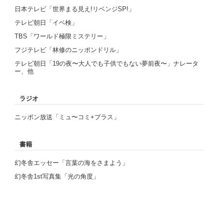
⽇本テレビ「世界まる⾒え!リベンジSP!」
テレビ朝⽇「イベ検」
TBS「ワールド極限ミステリー」
フジテレビ「林修のニッポンドリル」
テレビ朝⽇「19の夜〜⼤⼈でも⼦供でもない夢前夜〜」ナレータ
ー、他
ラジオ
ニッポン放送「ミュ〜コミ+プラス」
書籍
幻冬舎エッセー「⾔葉の海をさまよう」
幻冬舎1st写真集「光の⾓度」