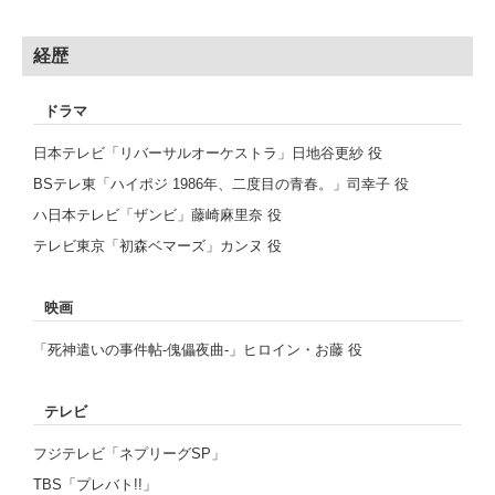
経歴
ドラマ
⽇本テレビ「リバーサルオーケストラ」⽇地⾕更紗 役
BSテレ東「ハイポジ 1986年、⼆度⽬の⻘春。」司幸⼦ 役
ハ⽇本テレビ「ザンビ」藤崎⿇⾥奈 役
テレビ東京「初森ベマーズ」カンヌ 役
映画
「死神遣いの事件帖-傀儡夜曲-」ヒロイン・お藤 役
テレビ
フジテレビ「ネプリーグSP」
TBS「プレバト!!」