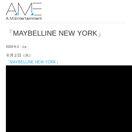
「MAYBELLINE NEW YORK」
2026-6-2
広告
６月２日（火）
「
MAYBELLINE NEW YORK
」