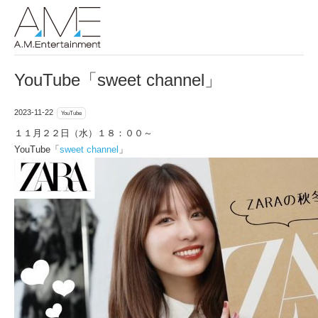
YouTube「sweet channel」
2023-11-22
YouTube
１１月２２日（水）１８：００～
YouTube「
sweet channel
」