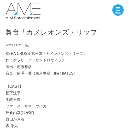
MENU
舞台「カメレオンズ・リップ」
2020-11-21
舞台
KERA CROSS 第三弾「カメレオンズ・リップ」
作：ケラリーノ・サンドロヴィッチ
演出：河原雅彦
音楽：伊澤一葉（東京事変、the HIATUS）
【CAST】
松下洸平
生駒里奈
ファーストサマーウイカ
坪倉由幸(我が家)
野口かおる
森 準人