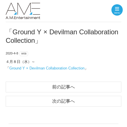
MENU
「Ground Y × Devilman Collaboration
Collection」
2020-4-8
WEB
４月８日（水）～
「
Ground Y × Devilman Collaboration Collection
」
前の記事へ
次の記事へ