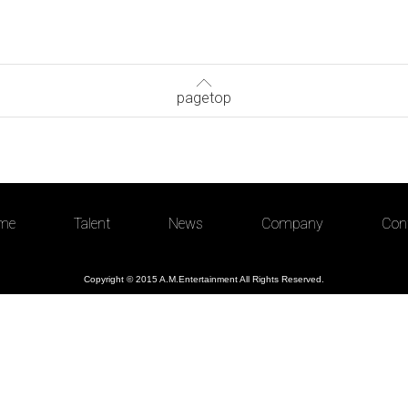
pagetop
me
Talent
News
Company
Con
Copyright © 2015 A.M.Entertainment All Rights Reserved.