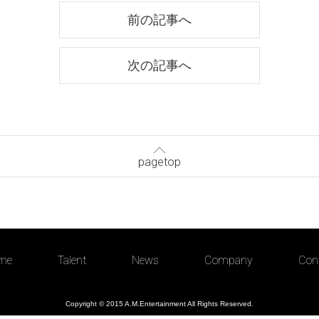
前の記事へ
次の記事へ
pagetop
me
Talent
News
Company
Con
Copyright © 2015 A.M.Entertainment All Rights Reserved.