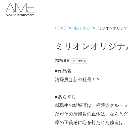
HOME
>
谷口 めぐ
>
ミリオンオリジナ
ミリオンオリジナ
2025-6-6
ドラマ配信
■作品名
清掃員は新卒社長！？
■あらすじ
就職生の結城凛は、桐院寺グループ
だがその清掃員の正体は、なんとグ
凛の正義感に心を打たれた修造は、