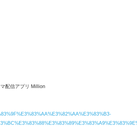
信アプリ Million
pp/%E3%83%9F%E3%83%AA%E3%82%AA%E3%83%B3-
3%BC%E3%83%88%E3%83%89%E3%83%A9%E3%83%9E%E