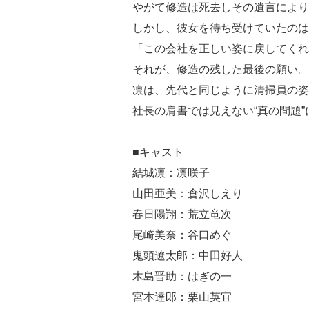
やがて修造は死去しその遺言により
しかし、彼女を待ち受けていたのは
「この会社を正しい姿に戻してくれ
それが、修造の残した最後の願い。
凛は、先代と同じように清掃員の姿
社長の肩書では見えない“真の問題
■キャスト
結城凛：凛咲子
山田亜美：倉沢しえり
春日陽翔：荒立竜次
尾崎美奈：谷口めぐ
鬼頭遼太郎：中田好人
木島晋助：はぎの一
宮本達郎：栗山英宜