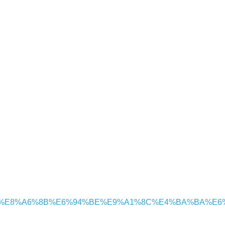
8%A6%8B%E6%94%BE%E9%A1%8C%E4%BA%BA%E6%B0%