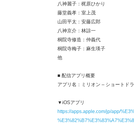
八神麗子：梶原ひかり
藤堂義孝：室上茂
山田平太：安藤広郎
八神京介：林諒一
桐院寺修造：仲義代
桐院寺梅子：麻生瑛子
他
■ 配信アプリ概要
アプリ名：ミリオン – ショートドラマ配
▼iOSアプリ
https://apps.apple.com/jp/a
%E3%82%B7%E3%83%A7%E3%8