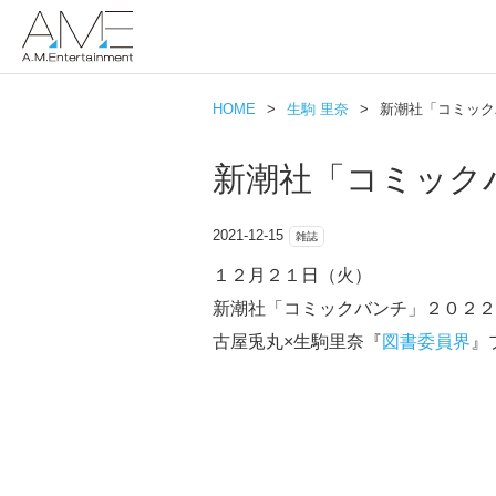
HOME
>
生駒 里奈
>
新潮社「コミック
新潮社「コミック
2021-12-15
雑誌
１２月２１日（火）
新潮社「コミックバンチ」２０２２
古屋兎丸×生駒里奈『
図書委員界
』