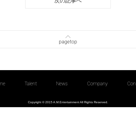
次の記事へ
pagetop
me
Talent
News
Company
Con
Copyright © 2015 A.M.Entertainment All Rights Reserved.