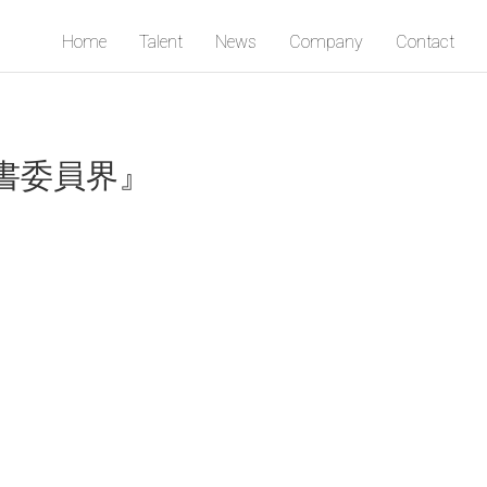
Home
Talent
News
Company
Contact
書委員界』